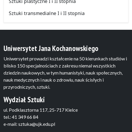
Sztuki plastyczne I i II stopnia
Sztuki transmedialne I i II stopnia
Uniwersytet Jana Kochanowskiego
Uniwersytet prowadzi kształcenie na 50 kierunkach studiów i
blisko 150 specjalnościach z zakresu niemal wszystkich
dziedzin naukowych, w tym humanistyki, nauk społecznych,
nauk medycznych i nauk o zdrowiu, nauk ścisłych i
przyrodniczych, sztuki.
Wydział Sztuki
ul. Podklasztorna 117, 25-717 Kielce
tel.: 41 349 66 84
e-mail: sztuka@ujk.edu.pl