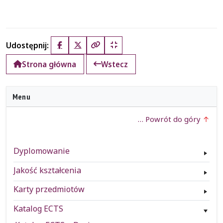
Udostępnij:
Facebook
X (Twitter)
Kopiuj pełny link
Kopiuj krótki link
Strona główna
Wstecz
Menu
… Powrót do góry
Dyplomowanie
Jakość kształcenia
Karty przedmiotów
Katalog ECTS