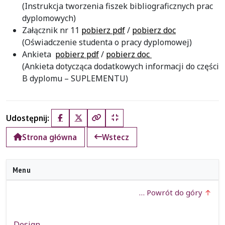
(Instrukcja tworzenia fiszek bibliograficznych prac
dyplomowych)
Załącznik nr 11
pobierz pdf
/
pobierz doc
(Oświadczenie studenta o pracy dyplomowej)
Ankieta
pobierz pdf
/
pobierz doc
(Ankieta dotycząca dodatkowych informacji do części
B dyplomu – SUPLEMENTU)
Udostępnij:
Facebook
X (Twitter)
Kopiuj pełny link
Kopiuj krótki link
Strona główna
Wstecz
Menu
… Powrót do góry
Design