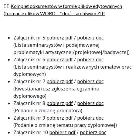
👉🏻
Komplet dokumentów w formie plików edytowalnych
(formacie plików WORD – *.doc) – archiwum ZIP
Załącznik nr 5
pobierz pdf
/
pobierz doc
(
Lista seminarzystów
i
podejmowanej
problematyki
artystycznej/projektowej/badawczej
)
Załącznik nr 6
pobierz pdf
/
pobierz doc
(
Lista seminarzystów
i
realizowanych tematów prac
dyplomowych
)
Załącznik nr 7
pobierz pdf
/
pobierz doc
(
Kwestionariusz zgłoszenia egzaminu
dyplomowego
)
Załącznik nr 8
pobierz pdf
/
pobierz doc
(Podanie o zmianę promotora)
Załącznik nr 9
pobierz pdf
/
pobierz doc
(Podanie o zmianę tematu pracy dyplomowej)
Załącznik nr 10
pobierz pdf
/
pobierz doc