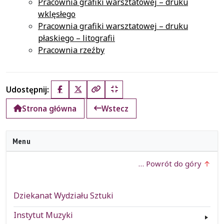
Pracownia grafiki warsztatowej – druku
wklęsłego
Pracownia grafiki warsztatowej – druku
płaskiego – litografii
Pracownia rzeźby
Udostępnij:
Facebook
X (Twitter)
Kopiuj pełny link
Kopiuj krótki link
Strona główna
Wstecz
Menu
… Powrót do góry
Dziekanat Wydziału Sztuki
Instytut Muzyki