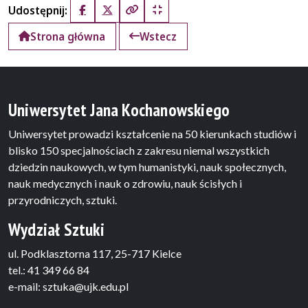
Udostępnij:
Facebook
X (Twitter)
Kopiuj pełny link
Kopiuj krótki link
Strona główna
Wstecz
Uniwersytet Jana Kochanowskiego
Uniwersytet prowadzi kształcenie na 50 kierunkach studiów i
blisko 150 specjalnościach z zakresu niemal wszystkich
dziedzin naukowych, w tym humanistyki, nauk społecznych,
nauk medycznych i nauk o zdrowiu, nauk ścisłych i
przyrodniczych, sztuki.
Wydział Sztuki
ul. Podklasztorna 117, 25-717 Kielce
tel.: 41 349 66 84
e-mail: sztuka@ujk.edu.pl