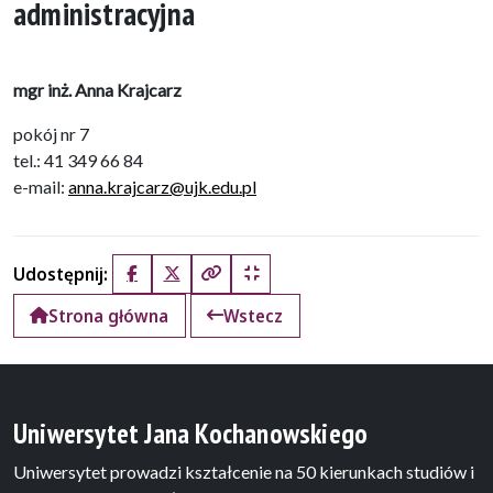
administracyjna
mgr inż. Anna Krajcarz
pokój nr 7
tel.: 41 349 66 84
e-mail:
anna.krajcarz@ujk.edu.pl
Udostępnij:
Facebook
X (Twitter)
Kopiuj pełny link
Kopiuj krótki link
Strona główna
Wstecz
Uniwersytet Jana Kochanowskiego
Uniwersytet prowadzi kształcenie na 50 kierunkach studiów i