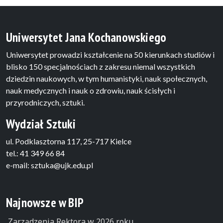
Uniwersytet Jana Kochanowskiego
Uniwersytet prowadzi kształcenie na 50 kierunkach studiów i
blisko 150 specjalnościach z zakresu niemal wszystkich
dziedzin naukowych, w tym humanistyki, nauk społecznych,
nauk medycznych i nauk o zdrowiu, nauk ścisłych i
przyrodniczych, sztuki.
Wydział Sztuki
ul. Podklasztorna 117, 25-717 Kielce
tel.: 41 349 66 84
e-mail: sztuka@ujk.edu.pl
Najnowsze w BIP
Zarządzenia Rektora w 2026 roku