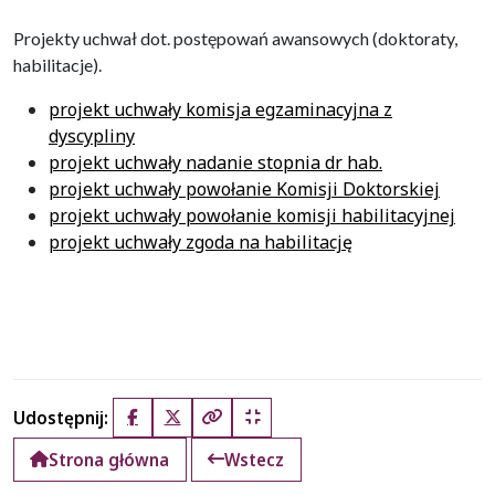
Projekty uchwał dot. postępowań awansowych (doktoraty,
habilitacje).
projekt uchwały komisja egzaminacyjna z
dyscypliny
projekt uchwały nadanie stopnia dr hab.
projekt uchwały powołanie Komisji Doktorskiej
projekt uchwały powołanie komisji habilitacyjnej
projekt uchwały zgoda na habilitację
Udostępnij:
Facebook
X (Twitter)
Kopiuj pełny link
Kopiuj krótki link
Strona główna
Wstecz