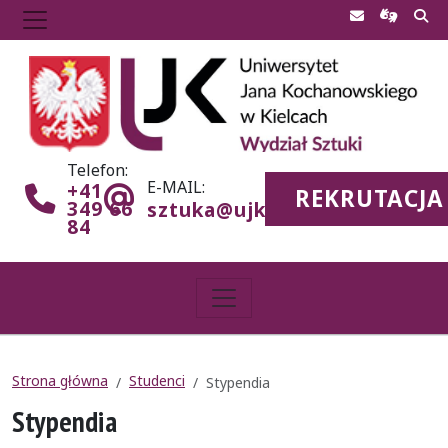
Telefon:
E-MAIL:
+41
REKRUTACJA
349 66
sztuka@ujk.edu.pl
84
Strona główna
Studenci
Stypendia
Stypendia