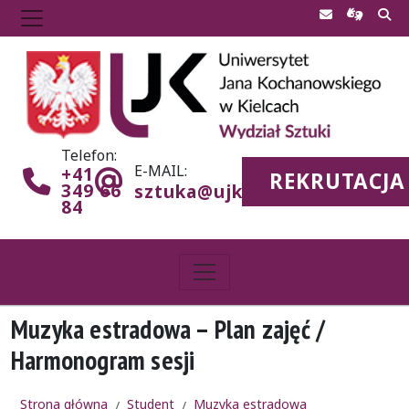
Telefon:
E-MAIL:
+41
REKRUTACJA
349 66
sztuka@ujk.edu.pl
84
Muzyka estradowa – Plan zajęć /
Harmonogram sesji
Strona główna
Student
Muzyka estradowa