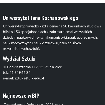
Uniwersytet Jana Kochanowskiego
Uniwersytet prowadzi kształcenie na 50 kierunkach studiów i
blisko 150 specjalnościach z zakresu niemal wszystkich
dziedzin naukowych, w tym humanistyki, nauk społecznych,
nauk medycznych i nauk o zdrowiu, nauk ścisłych i
przyrodniczych, sztuki.
Wydział Sztuki
ul. Podklasztorna 117, 25-717 Kielce
tel.: 41 349 66 84
e-mail: sztuka@ujk.edu.pl
Najnowsze w BIP
Zarządzenia Rektora w 2026 roku