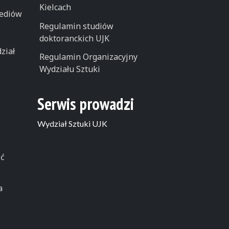
Kielcach
ediów
Regulamin studiów
doktoranckich UJK
ział
Regulamin Organizacyjny
Wydziału Sztuki
Serwis prowadzi
Wydział Sztuki UJK
ść
a