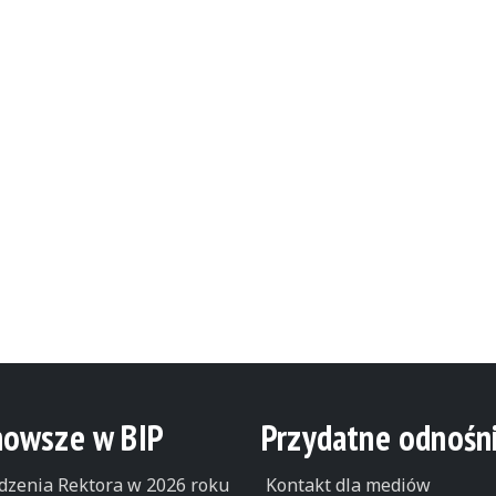
nowsze w BIP
Przydatne odnośni
dzenia Rektora w 2026 roku
Kontakt dla mediów