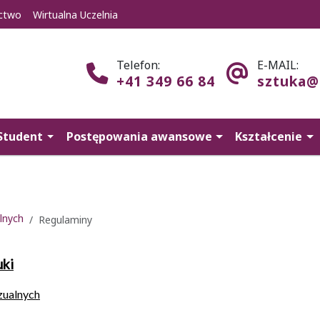
ctwo
Wirtualna Uczelnia
Telefon:
E-MAIL:
+41 349 66 84
sztuka@
Student
Postępowania awansowe
Kształcenie
lnych
Regulaminy
uki
zualnych