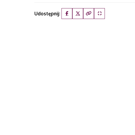
Udostępnij:
Facebook
X (Twitter)
Kopiuj pełny link
Kopiuj krótki lin