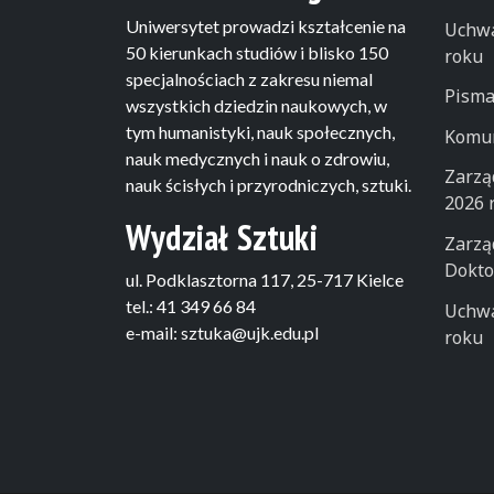
Uniwersytet prowadzi kształcenie na
Uchwa
50 kierunkach studiów i blisko 150
roku
specjalnościach z zakresu niemal
Pisma
wszystkich dziedzin naukowych, w
tym humanistyki, nauk społecznych,
Komun
nauk medycznych i nauk o zdrowiu,
Zarzą
nauk ścisłych i przyrodniczych, sztuki.
2026 
Wydział Sztuki
Zarzą
Dokto
ul. Podklasztorna 117, 25-717 Kielce
tel.: 41 349 66 84
Uchwa
e-mail: sztuka@ujk.edu.pl
roku