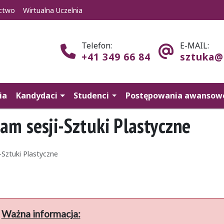
ctwo
Wirtualna Uczelnia
Telefon:
E-MAIL:
+41 349 66 84
sztuka@
ia
Kandydaci
Studenci
Postępowania awansow
am sesji-Sztuki Plastyczne
Sztuki Plastyczne
Ważna informacja: