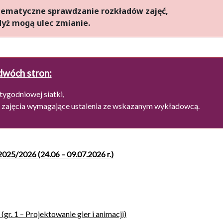
tematyczne sprawdzanie rozkładów zajęć,
yż mogą ulec zmianie.
dwóch stron:
 tygodniowej siatki,
 są zajęcia wymagające ustalenia ze wskazanym wykładowcą.
025/2026 (24.06 – 09.07.2026 r.)
(gr. 1 – Projektowanie gier i animacji)