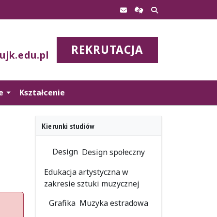
REKRUTACJA
ujk.edu.pl
e
Kształcenie
Kierunki studiów
Design
Design społeczny
Edukacja artystyczna w
zakresie sztuki muzycznej
Grafika
Muzyka estradowa