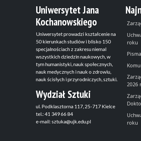
Uniwersytet Jana
Naj
Kochanowskiego
Zarzą
Uniwersytet prowadzi kształcenie na
Uchwa
50 kierunkach studiów i blisko 150
roku
specjalnościach z zakresu niemal
Pisma
wszystkich dziedzin naukowych, w
tym humanistyki, nauk społecznych,
Komun
nauk medycznych i nauk o zdrowiu,
Zarzą
nauk ścisłych i przyrodniczych, sztuki.
2026 
Wydział Sztuki
Zarzą
Dokto
ul. Podklasztorna 117, 25-717 Kielce
tel.: 41 349 66 84
Uchwa
e-mail: sztuka@ujk.edu.pl
roku