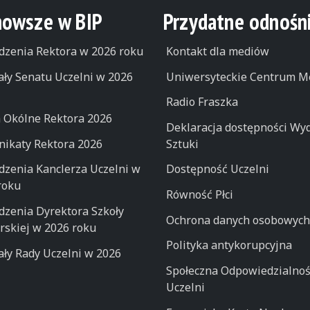
nowsze w BIP
Przydatne odnośni
dzenia Rektora w 2026 roku
Kontakt dla mediów
ły Senatu Uczelni w 2026
Uniwersyteckie Centrum M
Radio Fraszka
 Okólne Rektora 2026
Deklaracja dostępności Wyd
ikaty Rektora 2026
Sztuki
dzenia Kanclerza Uczelni w
Dostępność Uczelni
roku
Równość Płci
dzenia Dyrektora Szkoły
Ochrona danych osobowych
rskiej w 2026 roku
Polityka antykorupcyjna
ły Rady Uczelni w 2026
Społeczna Odpowiedzialno
Uczelni