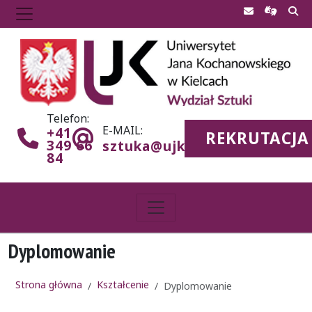
Telefon:
E-MAIL:
+41
REKRUTACJA
349 66
sztuka@ujk.edu.pl
84
Dyplomowanie
Strona główna
Kształcenie
Dyplomowanie