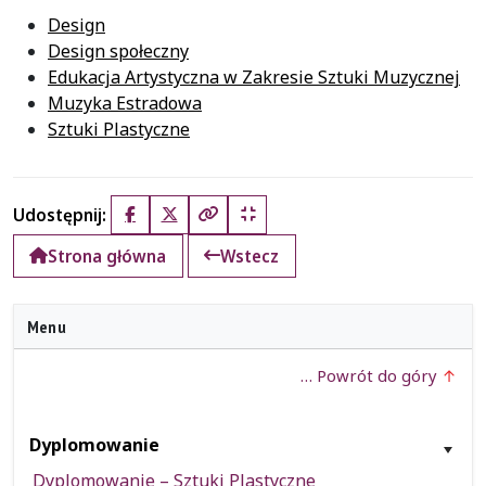
Design
Design społeczny
Edukacja Artystyczna w Zakresie Sztuki Muzycznej
Muzyka Estradowa
Sztuki Plastyczne
Udostępnij:
Facebook
X (Twitter)
Kopiuj pełny link
Kopiuj krótki link
Strona główna
Wstecz
Menu
… Powrót do góry
Dyplomowanie
Dyplomowanie – Sztuki Plastyczne