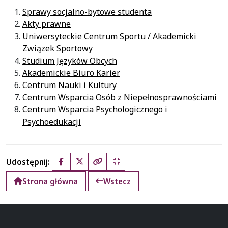
Sprawy socjalno-bytowe studenta
Akty prawne
Uniwersyteckie Centrum Sportu / Akademicki
Związek Sportowy
Studium Języków Obcych
Akademickie Biuro Karier
Centrum Nauki i Kultury
Centrum Wsparcia Osób z Niepełnosprawnościami
Centrum Wsparcia Psychologicznego i
Psychoedukacji
Udostępnij:
Facebook
X (Twitter)
Kopiuj pełny link
Kopiuj krótki link
Strona główna
Wstecz