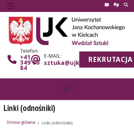
Telefon:
E-MAIL:
+41
REKRUTACJA
349 66
sztuka@ujk.edu.pl
84
Linki (odnośniki)
Strona główna
Linki (odnośniki)