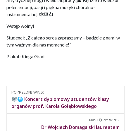
artystycznej drogi i wielu lat pracy. 🎓 Będzie to wieczór
pełen emocji, pasji i piękna muzyki chóralno-
instrumentalnej. 🎼🎹🎻
Wstęp wolny!
Studenci: „Z całego serca zapraszamy – bądźcie z nami w
tym ważnym dla nas momencie!”
Plakat: Kinga Grad
Nawigacja
POPRZEDNI WPIS:
między
🎼🌐 Koncert dyplomowy studentów klasy
wpisami
organów prof. Karola Gołębiowskiego
NASTĘPNY WPIS:
Dr Wojciech Domagalski laureatem