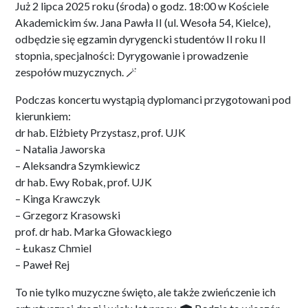
Już 2 lipca 2025 roku (środa) o godz. 18:00 w Kościele
Akademickim św. Jana Pawła II (ul. Wesoła 54, Kielce),
odbędzie się egzamin dyrygencki studentów II roku II
stopnia, specjalności: Dyrygowanie i prowadzenie
zespołów muzycznych. 🪄
Podczas koncertu wystąpią dyplomanci przygotowani pod
kierunkiem:
dr hab. Elżbiety Przystasz, prof. UJK
– Natalia Jaworska
– Aleksandra Szymkiewicz
dr hab. Ewy Robak, prof. UJK
– Kinga Krawczyk
– Grzegorz Krasowski
prof. dr hab. Marka Głowackiego
– Łukasz Chmiel
– Paweł Rej
To nie tylko muzyczne święto, ale także zwieńczenie ich