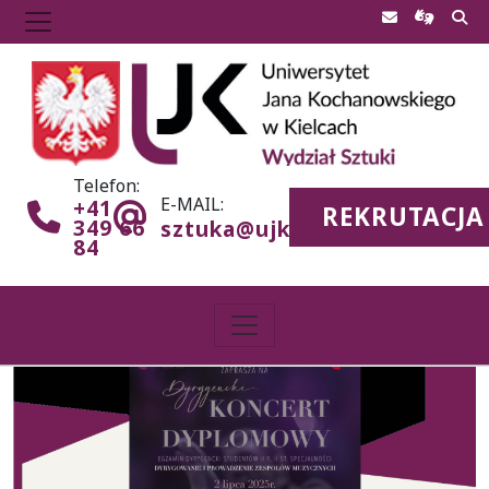
Telefon:
E-MAIL:
+41
REKRUTACJA
349 66
sztuka@ujk.edu.pl
84