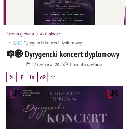
Strona główna
Aktualności
🎼🌐 Dyrygencki koncert dyplomowy
🎼🌐 Dyrygencki koncert dyplomowy
Data publikacji:
Czas czytania:
27 czerwca, 2025
1 minuta czytania
X (Twitter)
Facebook
LinkedIn
Kopiuj pełny link
Kopiuj krótki link