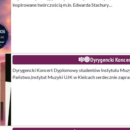
inspirowane twórczością m.in. Edwarda Stachury…
🎼🌐Dyrygencki Konce
Dyrygencki Koncert Dyplomowy studentów Instytutu Muzy
Państwo,Instytut Muzyki UJK w Kielcach serdecznie zapr