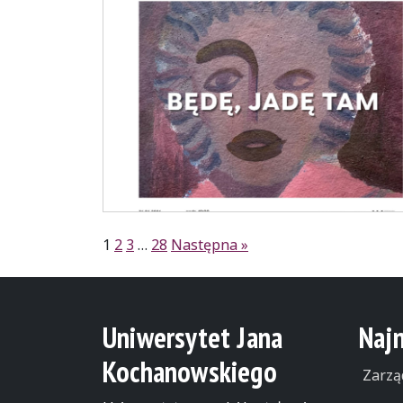
Stronicowanie
1
2
3
…
28
Następna »
wpisów
Uniwersytet Jana
Naj
Kochanowskiego
Zarzą