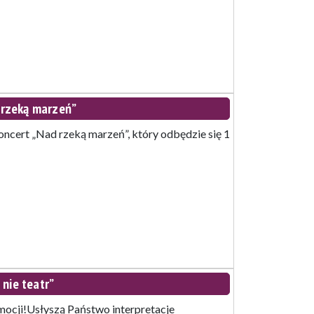
rzeką marzeń”
cert „Nad rzeką marzeń”, który odbędzie się 1
nie teatr”
mocji!Usłyszą Państwo interpretacje