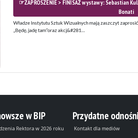
☞ZAPROSZENIE > FINISAŻ wystawy: Sebastian Kula
Bonati
Władze Instytutu Sztuk Wizualnych mają zaszczyt zaprosić
„Będę, jadę tam”oraz akcj&#281…
nowsze w BIP
Przydatne odnośni
dzenia Rektora w 2026 roku
Kontakt dla mediów