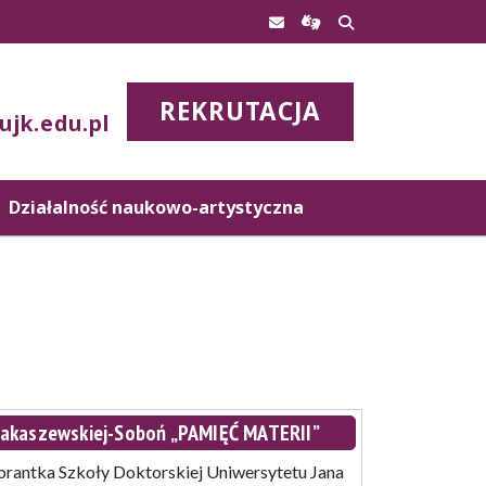
REKRUTACJA
ujk.edu.pl
Działalność naukowo-artystyczna
akaszewskiej-Soboń „PAMIĘĆ MATERII”
orantka Szkoły Doktorskiej Uniwersytetu Jana