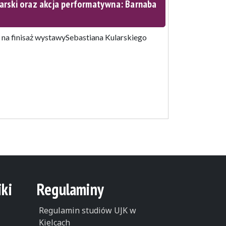
rski oraz akcja performatywna: Barnaba
 na finisaż wystawySebastiana Kularskiego
ki
Regulaminy
Regulamin studiów UJK w
Kielcach