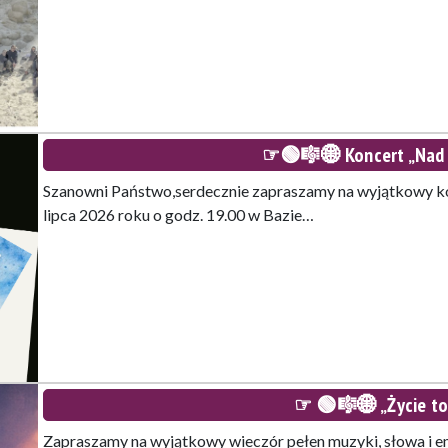
☞🟢🎼🌐 Koncert „Nad 
Szanowni Państwo,serdecznie zapraszamy na wyjątkowy kon
lipca 2026 roku o godz. 19.00 w Bazie…
☞ 🟢🎼🌐 „Życie to 
Zapraszamy na wyjątkowy wieczór pełen muzyki, słowa i e