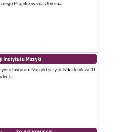
cznego Projektowania Ubioru…
ji Instytutu Muzyki
ku Instytutu Muzyki przy ul. Mickiewicza 3 i
tudenta…