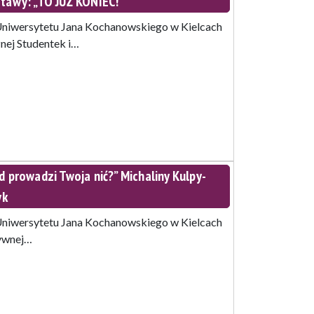
awy: „TO JUŻ KONIEC!”
 Uniwersytetu Jana Kochanowskiego w Kielcach
nej Studentek i…
prowadzi Twoja nić?” Michaliny Kulpy-
yk
 Uniwersytetu Jana Kochanowskiego w Kielcach
tywnej…