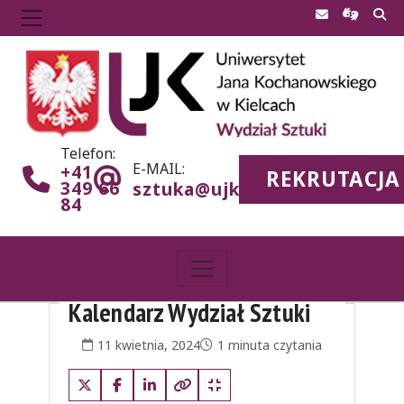
Telefon:
E-MAIL:
+41
REKRUTACJA
349 66
sztuka@ujk.edu.pl
84
Strona główna
Kalendarz Wydział Sztuki
Kalendarz Wydział Sztuki
Data publikacji:
Czas czytania:
11 kwietnia, 2024
1 minuta czytania
X (Twitter)
Facebook
LinkedIn
Kopiuj pełny link
Kopiuj krótki link