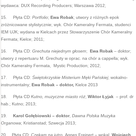
wydawca: DUX Recording Producers; Warszawa 2012;
15. Płyta CD:
Portfolio
;
Ewa Robak
; utwory z różnych epok
zróżnicowane stylistycznie; wyk. Chór Kameralny Fermata, studenci
IEM UJK; wydana w Kielcach przez Stowarzyszenie Chór Kameralny
Fermata; Kielce; 2011;
16. Płyta CD:
Grechuta niejednym głosem
;
Ewa Robak
– doktor;
utwory z repertuaru M. Grechuty w oprac. na chór a cappella; wyk.
Chór Kameralny Fermata, Mystic Production; 2012;
17. Płyta CD:
Świętokrzyskie Misterium Męki Pańskiej
; wokalno-
instrumentalny;
Ewa Robak – doktor,
Kielce 2013
18. Płyta CD
Kutno, muzyczne miasto róż
;
Wiktor Łyjak
– prof. dr
hab.; Kutno; 2013;
19.
Karol Gołębiowski – doktor
,
Dawna Polska Muzyka
Organowa
; Kristianstad; Szwecja 2013;
20. Płyta CD:
Czekam na jutro,
Agnes Freinert – wokal,
Wojciech