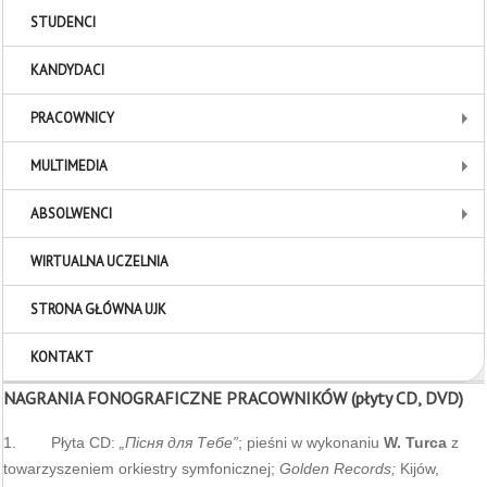
STUDENCI
KANDYDACI
PRACOWNICY
MULTIMEDIA
ABSOLWENCI
WIRTUALNA UCZELNIA
STRONA GŁÓWNA UJK
KONTAKT
NAGRANIA FONOGRAFICZNE PRACOWNIKÓW (płyty CD, DVD)
1. Płyta CD:
„
Пісня для Тебе
”
; pieśni w wykonaniu
W. Turca
z
towarzyszeniem orkiestry symfonicznej;
Golden Records;
Kijów,