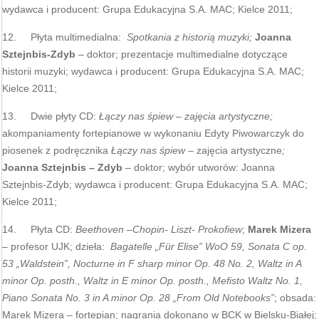
wydawca i producent: Grupa Edukacyjna S.A. MAC; Kielce 2011;
12. Płyta multimedialna:
Spotkania z historią muzyki;
Joanna
Sztejnbis-Zdyb
– doktor; prezentacje multimedialne dotyczące
historii muzyki; wydawca i producent: Grupa Edukacyjna S.A. MAC;
Kielce 2011;
13. Dwie płyty CD:
Łączy nas śpiew – zajęcia artystyczne;
akompaniamenty fortepianowe w wykonaniu Edyty Piwowarczyk do
piosenek z podręcznika
Łączy nas śpiew
– zajęcia artystyczne
;
Joanna Sztejnbis – Zdyb
– doktor; wybór utworów: Joanna
Sztejnbis-Zdyb; wydawca i producent: Grupa Edukacyjna S.A. MAC;
Kielce 2011;
14. Płyta CD:
Beethoven –Chopin- Liszt- Prokofiew
;
Marek Mizera
– profesor UJK; dzieła:
Bagatelle „Für Elise” WoO 59, Sonata C op.
53 „Waldstein”, Nocturne in F sharp minor Op. 48 No. 2, Waltz in A
minor Op. posth., Waltz in E minor Op. posth., Mefisto Waltz No. 1,
Piano Sonata No. 3 in A minor Op. 28 „From Old Notebooks”
; obsada:
Marek Mizera – fortepian; nagrania dokonano w BCK w Bielsku-Białej;