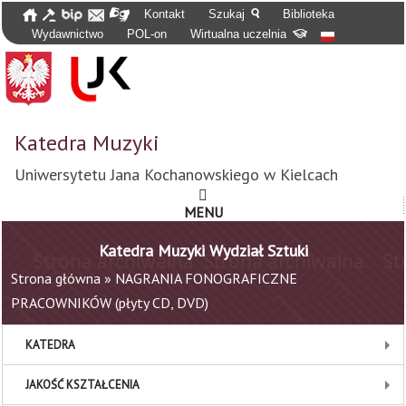
Kontakt
Szukaj
Biblioteka
Wydawnictwo
POL-on
Wirtualna uczelnia
Katedra Muzyki
Uniwersytetu Jana Kochanowskiego w Kielcach
MENU
Katedra Muzyki Wydział Sztuki
Strona główna
»
NAGRANIA FONOGRAFICZNE
PRACOWNIKÓW (płyty CD, DVD)
KATEDRA
JAKOŚĆ KSZTAŁCENIA