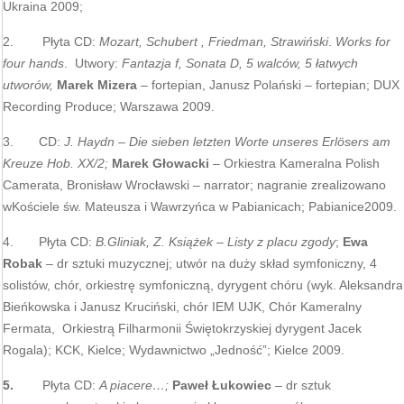
Ukraina 2009;
2. Płyta CD:
Mozart, Schubert , Friedman, Strawiński
.
Works for
four hands
. Utwory:
Fantazja f, Sonata D, 5 walców, 5 łatwych
utworów,
Marek Mizera
– fortepian, Janusz Polański – fortepian; DUX
Recording Produce; Warszawa 2009.
3. CD:
J. Haydn – Die sieben letzten Worte unseres Erlösers am
Kreuze Hob.
XX/2;
Marek Głowacki
– Orkiestra Kameralna Polish
Camerata, Bronisław Wrocławski – narrator; nagranie zrealizowano
wKościele św. Mateusza i Wawrzyńca w Pabianicach; Pabianice2009.
4. Płyta CD:
B.Gliniak, Z. Książek
–
Listy z placu zgody
;
Ewa
Robak
– dr sztuki muzycznej; utwór na duży skład symfoniczny, 4
solistów, chór, orkiestrę symfoniczną, dyrygent chóru (wyk. Aleksandra
Bieńkowska i Janusz Kruciński, chór IEM UJK, Chór Kameralny
Fermata, Orkiestrą Filharmonii Świętokrzyskiej dyrygent Jacek
Rogala); KCK, Kielce; Wydawnictwo „Jedność”; Kielce 2009.
5.
Płyta CD:
A piacere…;
Paweł Łukowiec
– dr sztuk