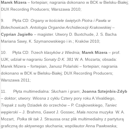
Marek Mizera
– fortepian; nagrania dokonano w BCK w Bielsku-Białej;
DUX Recording Producers; Warszawa 2010;
9. Płyta CD:
Organy w kościele świętych Piotra i Pawła w
Bolechowicach. Antologia Organów Archidiecezji Krakowskiej –
Cyprian Jagiełło
– magister. Utwory D. Buxtchude, J. S. Bacha
Mariana Sawy, K. Szymanowskiego i in.; Kraków 2010;
10. Płyta CD:
Trzech klasyków z Wiednia;
Marek Mizera
– prof.
UJK; udział w nagraniu
Sonaty D K. 381
W. A. Mozarta
;
obsada:
Marek Mizera – fortepian, Janusz Polański – fortepian; nagrania
dokonano w BCK w Bielsku-Białej; DUX Recording Producers;
Warszawa 2011;
11. Płyta multimedialna:
Słucham i gram
;
Joanna Sztejnbis-Zdyb
– doktor; utwory:
Wiosna
z cyklu Cztery pory roku A.Vivaldiego,
Trepak
z suity Dziadek do orzechów – P. Czajkowskiego,
Taniec
węgierski
– J. Brahms,
Gawot
J. Gossec,
Mała nocna muzyka
W. A.
Mozart,
Polka tik tak
J. Straussa oraz plik multimedialny z partyturą
graficzną do aktywnego słuchania; współautor Anna Pawłowska;