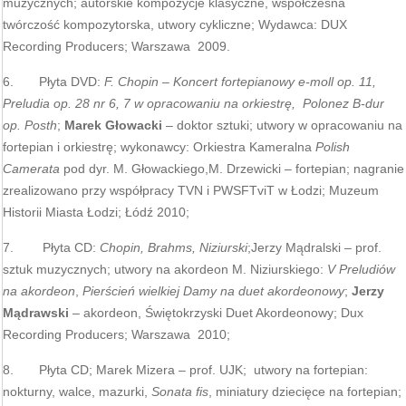
muzycznych; autorskie kompozycje klasyczne, współczesna
twórczość kompozytorska, utwory cykliczne; Wydawca: DUX
Recording Producers; Warszawa 2009.
6. Płyta DVD:
F. Chopin – Koncert fortepianowy e-moll op. 11,
Preludia op. 28 nr 6, 7 w opracowaniu na orkiestrę, Polonez B-dur
op. Posth
;
Marek Głowacki
– doktor sztuki; utwory w opracowaniu na
fortepian i orkiestrę; wykonawcy: Orkiestra Kameralna
Polish
Camerata
pod dyr. M. Głowackiego,M. Drzewicki – fortepian; nagranie
zrealizowano przy współpracy TVN i PWSFTviT w Łodzi; Muzeum
Historii Miasta Łodzi; Łódź 2010;
7. Płyta CD:
Chopin, Brahms, Niziurski
;Jerzy Mądralski – prof.
sztuk muzycznych; utwory na akordeon M. Niziurskiego:
V Preludiów
na akordeon
,
Pierścień wielkiej Damy na duet akordeonowy
;
Jerzy
Mądrawski
– akordeon, Świętokrzyski Duet Akordeonowy; Dux
Recording Producers; Warszawa 2010;
8. Płyta CD; Marek Mizera – prof. UJK; utwory na fortepian:
nokturny, walce, mazurki,
Sonata fis
, miniatury dziecięce na fortepian;