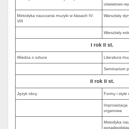
oświatowo-w
Metodyka nauczania muzyki w klasach IV-
Warsztaty dyr
VIII
Warsztaty es
I rok II st.
Wiedza o sztuce
Literatura m
Seminarium pr
II rok II st.
Język obcy
Formy i styl
Improwizacja 
organowa
Metodyka nau
ponadpodsta