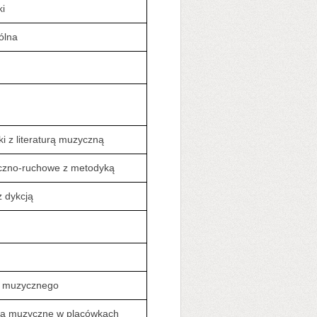
i
ólna
ki z literaturą muzyczną
czno-ruchowe z metodyką
z dykcją
ła muzycznego
ia muzyczne w placówkach