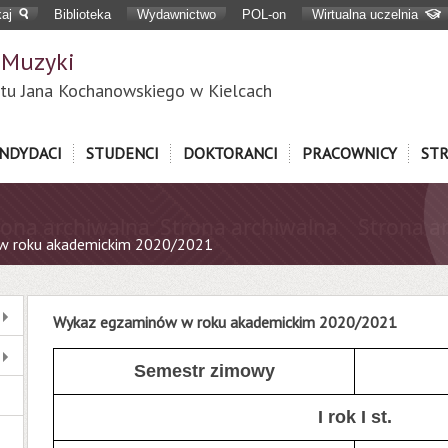
aj
Biblioteka
Wydawnictwo
POL-on
Wirtualna uczelnia
 Muzyki
tu Jana Kochanowskiego w Kielcach
NDYDACI
STUDENCI
DOKTORANCI
PRACOWNICY
ST
w roku akademickim 2020/2021
Wykaz egzaminów w roku akademickim 2020/2021
Semestr zimowy
I rok I st.