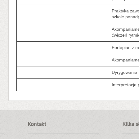
Praktyka zaw
szkole ponad
Akompaniament
ćwiczeń rytm
Fortepian z 
Akompaniamen
Dyrygowanie
Interpretacja
Kontakt
Kilka 