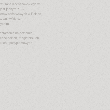
tet Jana Kochanowskiego w
jest jednym z 16
tetów państwowych w Polsce,
w województwie
zyskim.
ształcenie na poziomie
icencjackich, magisterskich,
ckich i podyplomowych.