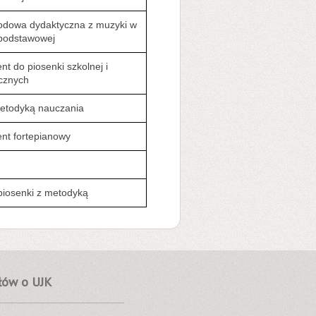
odowa dydaktyczna z muzyki w
podstawowej
 do piosenki szkolnej i
icznych
metodyką nauczania
t fortepianowy
 piosenki z metodyką
słów o UJK