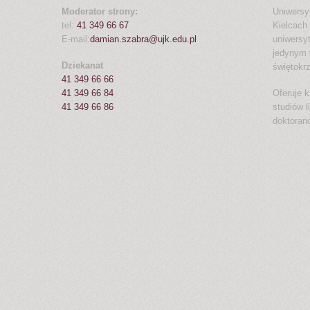
Moderator strony:
Uniwersy
tel:
41 349 66 67
Kielcach 
E-mail:
damian.szabra@ujk.edu.pl
uniwersy
jedynym 
Dziekanat
świętokr
41 349 66 66
41 349 66 84
Oferuje k
41 349 66 86
studiów l
doktoran