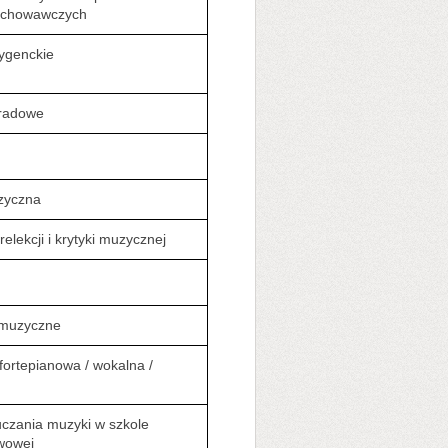
ychowawczych
ygenckie
tradowe
uzyczna
elekcji i krytyki muzycznej
e muzyczne
fortepianowa / wokalna /
czania muzyki w szkole
wowej