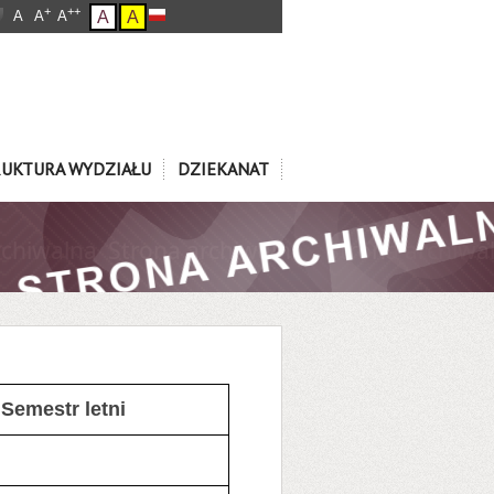
+
++
A
A
A
A
A
RUKTURA WYDZIAŁU
DZIEKANAT
Semestr letni