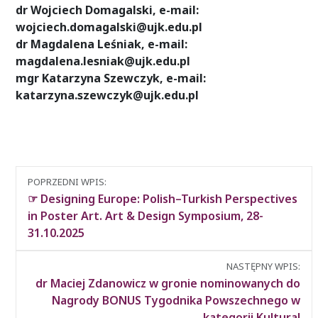
dr Wojciech Domagalski, e-mail:
wojciech.domagalski@ujk.edu.pl
dr Magdalena Leśniak, e-mail:
magdalena.lesniak@ujk.edu.pl
mgr Katarzyna Szewczyk, e-mail:
katarzyna.szewczyk@ujk.edu.pl
Nawigacja
POPRZEDNI WPIS:
między
☞ Designing Europe: Polish–Turkish Perspectives
wpisami
in Poster Art. Art & Design Symposium, 28-
31.10.2025
NASTĘPNY WPIS:
dr Maciej Zdanowicz w gronie nominowanych do
Nagrody BONUS Tygodnika Powszechnego w
kategorii Kultura!