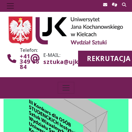
Telefon:
E-MAIL:
+41
REKRUTACJA
349 66
sztuka@ujk.edu.pl
84