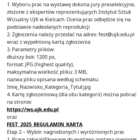
1. Wyboru prac na wystawę dokona jury preselekcyjne,
złożone z ekspertów reprezentujących Instytut Sztuk
Wizualny UJK w Kielcach. Ocena prac odbędzie się na
podstawie nadesłanych reprodukcji
2. Zgłoszenia należy przesłać na adres: fest@ujk.edu.pl
wraz z wypełnioną kartą zgłoszenia
3. Parametry plików:
dłuższy bok: 1200 px,
format: JPG (highest quality),
maksymalna wielkość pliku: 3 MB,
nazwa pliku opisana według schematu:
Imię_Nazwisko_Kategoria_Tytuł.jpg
4. Kartę zgłoszeniową (dla obu kategorii) można pobrać
na stronie:
https://ws.ujk.edu.pl
oraz
FEST_2025_REGULAMIN_KARTA
Etap 2 – Wybór nagrodzonych i wyróżnionych prac
1. Prace zakwalifikowane do wystawy zostaną ocenione