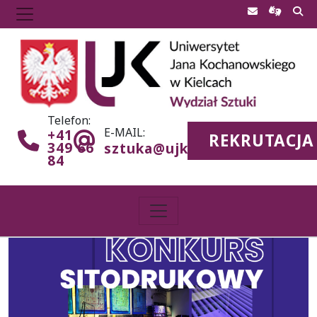
Telefon:
E-MAIL:
+41
REKRUTACJA
349 66
sztuka@ujk.edu.pl
84