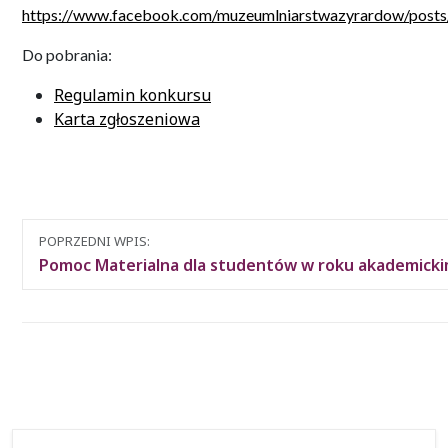
https://www.facebook.com/muzeumlniarstwazyrardow/
Do pobrania:
Regulamin konkursu
Karta zgłoszeniowa
Nawigacja
POPRZEDNI WPIS:
między
Pomoc Materialna dla studentów w roku akademicki
wpisami