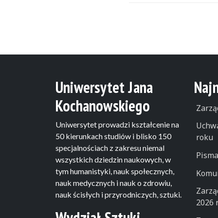
Uniwersytet Jana
Naj
Kochanowskiego
Zarzą
Uniwersytet prowadzi kształcenie na
Uchwa
50 kierunkach studiów i blisko 150
roku
specjalnościach z zakresu niemal
Pisma
wszystkich dziedzin naukowych, w
tym humanistyki, nauk społecznych,
Komun
nauk medycznych i nauk o zdrowiu,
Zarzą
nauk ścisłych i przyrodniczych, sztuki.
2026 
Wydział Sztuki