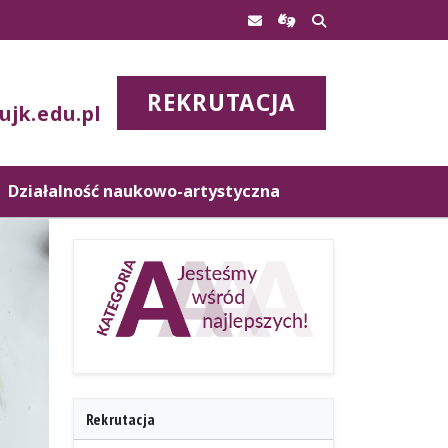
REKRUTACJA
ujk.edu.pl
Działalność naukowo-artystyczna
Rekrutacja