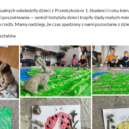
ualnych odwiedziły dzieci z Przedszkola nr 1. Studenci I roku ki
 poszukiwania — wokół Instytutu dzieci tropiły ślady małych miesz
rzeźb. Mamy nadzieję, że czas spędzony z nami pozostanie z dzieć
rsztatów