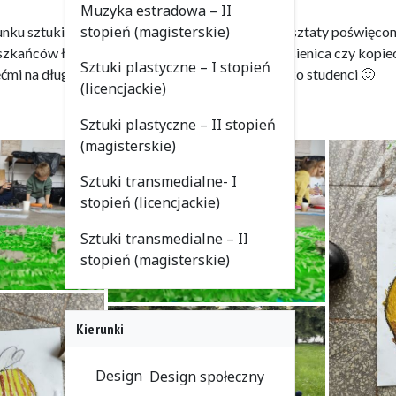
Muzyka estradowa – II
stopień (magisterskie)
erunku sztuki plastyczne przygotowali dla nich warsztaty poświęco
kańców łąki. Mrowisko, trzmiel, biedronka, gąsienica czy kopiec k
Sztuki plastyczne – I stopień
mi na długo — i być może kiedyś wrócą tu już jako studenci 🙂
(licencjackie)
Sztuki plastyczne – II stopień
(magisterskie)
Sztuki transmedialne- I
stopień (licencjackie)
Sztuki transmedialne – II
stopień (magisterskie)
Kierunki
Design
Design społeczny