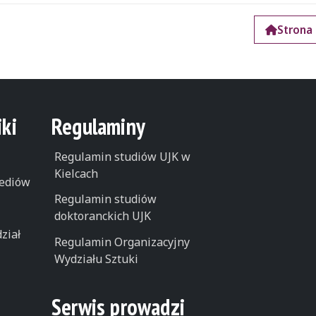
Strona
ki
Regulaminy
Regulamin studiów UJK w
Kielcach
ediów
Regulamin studiów
doktoranckich UJK
ział
Regulamin Organizacyjny
Wydziału Sztuki
Serwis prowadzi