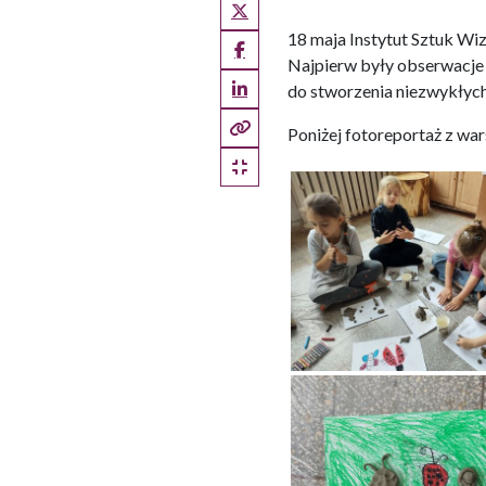
X (Twitter)
18 maja Instytut Sztuk Wiz
Facebook
Najpierw były obserwacje i
LinkedIn
do stworzenia niezwykłych 
Kopiuj pełny link
Poniżej fotoreportaż z wa
Kopiuj krótki link