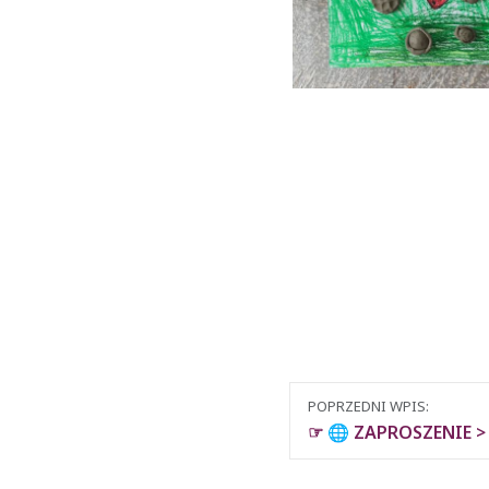
Nawigacja
POPRZEDNI WPIS:
między
☞ 🌐 ZAPROSZENIE > 
wpisami