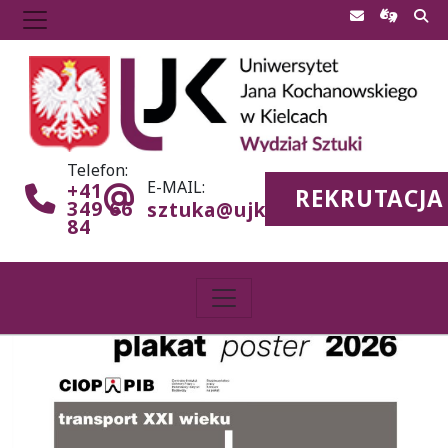
Telefon:
E-MAIL:
+41
REKRUTACJA
349 66
sztuka@ujk.edu.pl
84