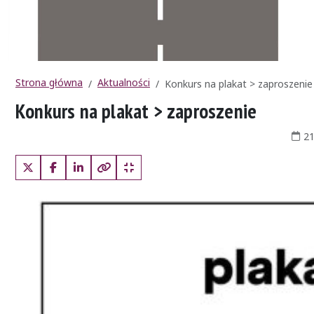
Strona główna
Aktualności
Konkurs na plakat > zaproszenie
Konkurs na plakat > zaproszenie
Data 
21
X (Twitter)
Facebook
LinkedIn
Kopiuj pełny link
Kopiuj krótki link