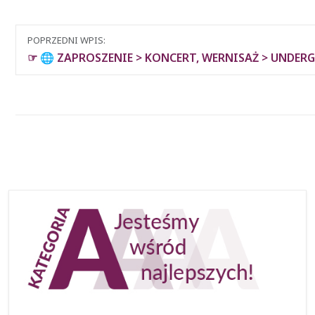
Nawigacja
POPRZEDNI WPIS:
między
☞ 🌐 ZAPROSZENIE > KONCERT, WERNISAŻ > UNDER
wpisami