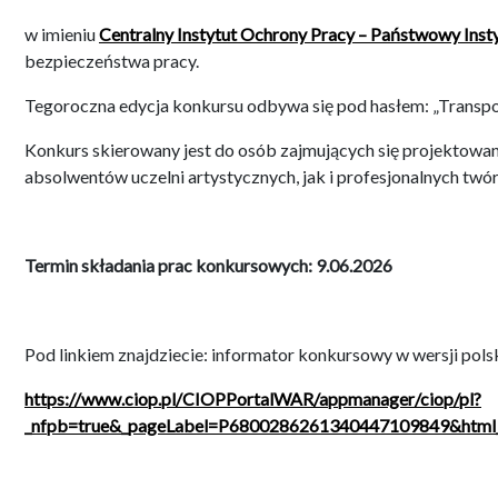
w imieniu
Centralny Instytut Ochrony Pracy – Państwowy Ins
bezpieczeństwa pracy.
Tegoroczna edycja konkursu odbywa się pod hasłem: „Transpo
Konkurs skierowany jest do osób zajmujących się projektowa
absolwentów uczelni artystycznych, jak i profesjonalnych twó
Termin składania prac konkursowych: 9.06.2026
Pod linkiem znajdziecie: informator konkursowy w wersji polsk
https://www.ciop.pl/CIOPPortalWAR/appmanager/ciop/pl?
_nfpb=true&_pageLabel=P6800286261340447109849&html_t