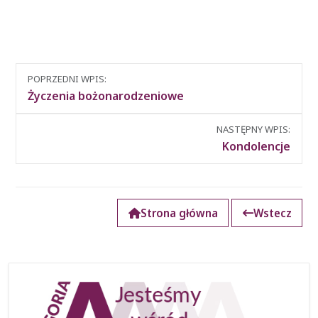
Nawigacja
POPRZEDNI WPIS:
między
Życzenia bożonarodzeniowe
wpisami
NASTĘPNY WPIS:
Kondolencje
Strona główna
Wstecz