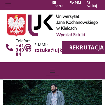
PJM
Poczta
Szukaj
Telefon:
E-MAIL:
+41
REKRUTACJA
349 66
sztuka@ujk.edu.pl
84