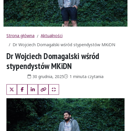
Strona główna
Aktualności
Dr Wojciech Domagalski wśród stypendystów MKiDN
Dr Wojciech Domagalski wśród
stypendystów MKiDN
Data publikacji:
Czas czytania:
30 grudnia, 2025
1 minuta czytania
X (Twitter)
Facebook
LinkedIn
Kopiuj pełny link
Kopiuj krótki link