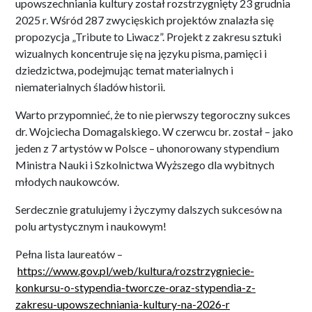
upowszechniania kultury został rozstrzygnięty 23 grudnia
2025 r. Wśród 287 zwycięskich projektów znalazła się
propozycja „Tribute to Liwacz”. Projekt z zakresu sztuki
wizualnych koncentruje się na języku pisma, pamięci i
dziedzictwa, podejmując temat materialnych i
niematerialnych śladów historii.
Warto przypomnieć, że to nie pierwszy tegoroczny sukces
dr. Wojciecha Domagalskiego. W czerwcu br. został – jako
jeden z 7 artystów w Polsce – uhonorowany stypendium
Ministra Nauki i Szkolnictwa Wyższego dla wybitnych
młodych naukowców.
Serdecznie gratulujemy i życzymy dalszych sukcesów na
polu artystycznym i naukowym!
Pełna lista laureatów –
https://www.gov.pl/web/kultura/rozstrzygniecie-
konkursu-o-stypendia-tworcze-oraz-stypendia-z-
zakresu-upowszechniania-kultury-na-2026-r