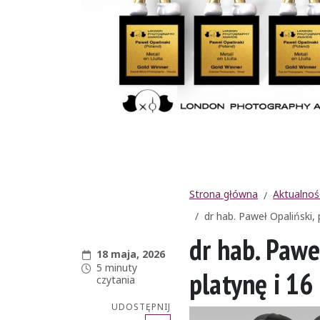
Strona główna
Aktualnoś
dr hab. Paweł Opaliński,
dr hab. Pawe
Data publikacji:
18 maja, 2026
Czas czytania:
5 minuty
platynę i 16
czytania
UDOSTĘPNIJ