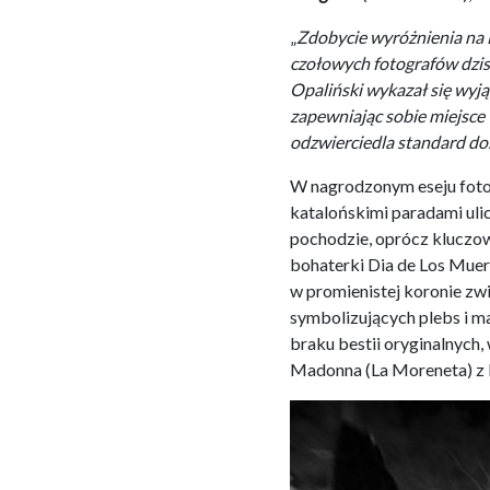
„
Zdobycie wyróżnienia na 
czołowych fotografów dzis
Opaliński wykazał się wyją
zapewniając sobie miejsc
odzwierciedla standard do
W nagrodzonym eseju fotog
katalońskimi paradami uli
pochodzie, oprócz kluczow
bohaterki Dia de Los Muer
w promienistej koronie zw
symbolizujących plebs i m
braku bestii oryginalnych
Madonna (La Moreneta) z 