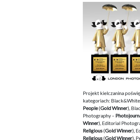
Projekt kielczanina pośw
kategoriach: Black&Whit
People
(
Gold Winner
), Bl
Photography –
Photojourn
Winner
), Editorial Photog
Religious
(
Gold Winner
), 
Religious
(
Gold Winner
), 