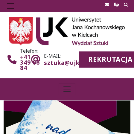
Telefon:
E-MAIL:
+41
REKRUTACJA
349 66
sztuka@ujk.edu.pl
84