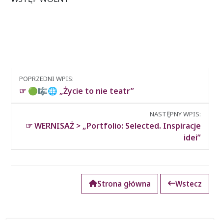
Nawigacja
POPRZEDNI WPIS:
między
☞ 🟢🎼🌐 „Życie to nie teatr”
wpisami
NASTĘPNY WPIS:
☞ WERNISAŻ > „Portfolio: Selected. Inspiracje
idei”
Strona główna
Wstecz