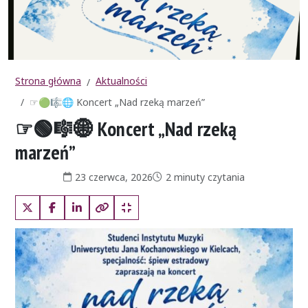
Strona główna
Aktualności
☞🟢🎼🌐 Koncert „Nad rzeką marzeń”
☞🟢🎼🌐 Koncert „Nad rzeką
marzeń”
Data publikacji:
Czas czytania:
23 czerwca, 2026
2 minuty czytania
X (Twitter)
Facebook
LinkedIn
Kopiuj pełny link
Kopiuj krótki link